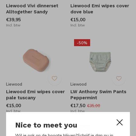
Liewood Vivi dinnerset
Liewood Emi wipes cover
Alltogether Sandy
dove blue
€39,95
€15,00
Incl. btw
Incl. btw
-50%
Liewood
Liewood
Liewood Emi wipes cover
LW Anthony Swim Pants
pale tuscany
Peppermint
€15,00
€17,50
€35,00
Incl. btw
Incl. btw
Nice to meet you
-50%
-50%
Wil je ook op de hoogte blijven?Schrijf je dan nu in