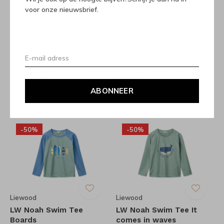
voor onze nieuwsbrief.
Liewood
Liewood
LW Tenley Swim Tee
LW Manilla Swim Pants
Peach
Peach
ABONNEER
€20,00
€16,00
€40,00
€32,00
Incl. btw
Incl. btw
-50%
-50%
Liewood
Liewood
LW Noah Swim Tee
LW Noah Swim Tee It
Boards
comes in waves