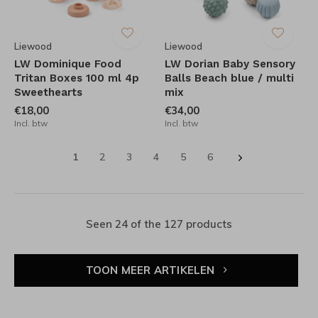
Liewood
Liewood
LW Dominique Food
LW Dorian Baby Sensory
Tritan Boxes 100 ml 4p
Balls Beach blue / multi
Sweethearts
mix
€18,00
€34,00
Incl. btw
Incl. btw
1
2
3
4
5
6
Seen 24 of the 127 products
TOON MEER ARTIKELEN