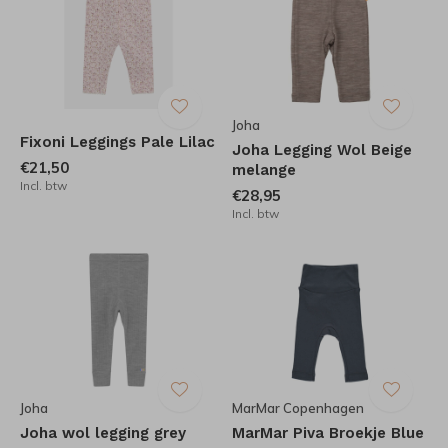
Joha
Fixoni Leggings Pale Lilac
Joha Legging Wol Beige
€21,50
melange
Incl. btw
€28,95
Incl. btw
Joha
MarMar Copenhagen
Joha wol legging grey
MarMar Piva Broekje Blue