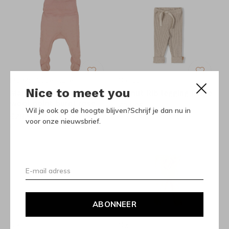
MarMar Copenhagen
Nixnut
Nice to meet you
MarMar Pixa Broekje
Nixnut Rib legging Beige
wool point burnt rose
€34,95
Wil je ook op de hoogte blijven?Schrijf je dan nu in
€28,50
Incl. btw
voor onze nieuwsbrief.
Incl. btw
ABONNEER
Nixnut
Nixnut