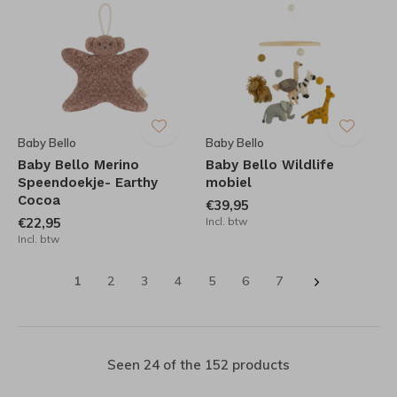
Baby Bello
Baby Bello
Baby Bello Merino
Baby Bello Wildlife
Speendoekje- Earthy
mobiel
Cocoa
€39,95
€22,95
Incl. btw
Incl. btw
1
2
3
4
5
6
7
Seen 24 of the 152 products