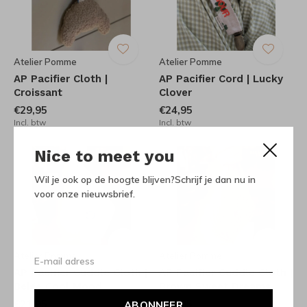
Atelier Pomme
Atelier Pomme
AP Pacifier Cloth |
AP Pacifier Cord | Lucky
Croissant
Clover
€29,95
€24,95
Incl. btw
Incl. btw
Nice to meet you
Wil je ook op de hoogte blijven?Schrijf je dan nu in
voor onze nieuwsbrief.
Atelier Pomme
Atelier Pomme
AP Pacifier Cuddle Cloth |
AP Pacifier Cuddle Cloth |
Beige Cool Mood
Brown Sweet Dreams
€21,95
€21,95
ABONNEER