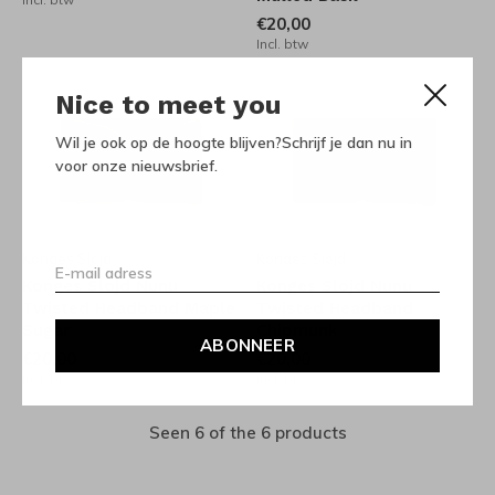
€20,00
Incl. btw
Nice to meet you
Wil je ook op de hoogte blijven?Schrijf je dan nu in
voor onze nieuwsbrief.
Konges Sløjd
Konges Sløjd
Konges Slojd Nunu
Konges Slojd Nunu
Twisted Headband Maple
Twisted Headband
Sugar
Chipmunk
ABONNEER
€20,00
€20,00
Incl. btw
Incl. btw
Seen 6 of the 6 products