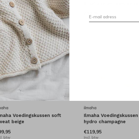
lmaha relax hoes velours
Ilmaha relax hoes velo
hampagne
€39,95
39,95
Incl. btw
cl. btw
maha
ilmaha
lmaha Voedingskussen soft
Ilmaha Voedingskussen
weat beige
hydro champagne
99,95
€119,95
cl. btw
Incl. btw