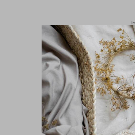
il
I
€
In
il