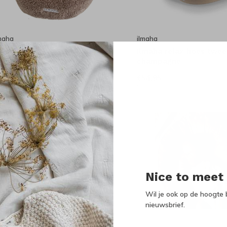
maha
ilmaha
lmaha relax hoes teddy taupe
Ilmaha relax hoes twee
champagne
39,95
cl. btw
€54,95
Incl. btw
Nice to meet
Wil je ook op de hoogte b
nieuwsbrief.
maha
ilmaha