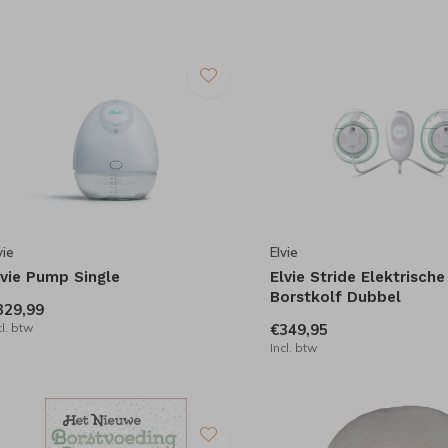
vie
Elvie
lvie Pump Single
Elvie Stride Elektrisch
Borstkolf Dubbel
329,99
cl. btw
€349,95
Incl. btw