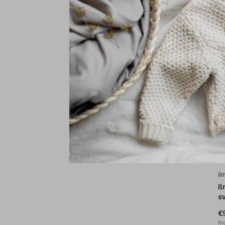
I
c
€
In
il
I
s
€
In