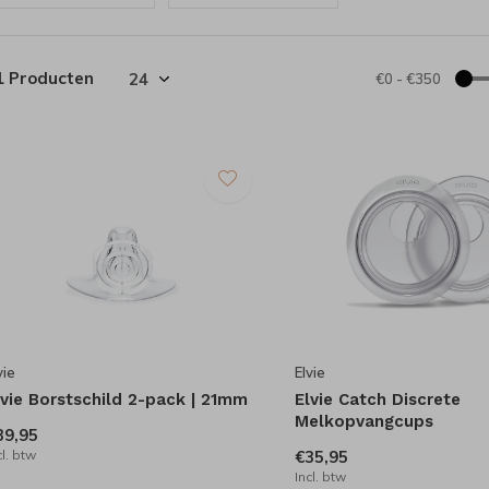
1 Producten
€0
-
€350
vie
Elvie
lvie Borstschild 2-pack | 21mm
Elvie Catch Discrete
Melkopvangcups
39,95
cl. btw
€35,95
Incl. btw