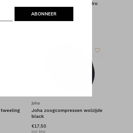
urs taupe
Ilmaha Voedingskussen hydro
champagne
ABONNEER
€99,95
Incl. btw
Joha
 tweeling
Joha zoogcompressen wolzijde
black
€17,50
Incl. btw