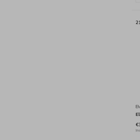
2
El
E
€
In