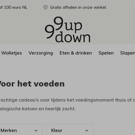
f 100 euro NL
Gratis afhalen in onze winkel
Wolletjes
Verzorging
Eten & drinken
Spelen
Slape
Voor het voeden
rachtige cadeau's voor tijdens het voedingsmoment thuis 
iologische katoen en heerlijk zacht.
Merk
en
Kleu
r