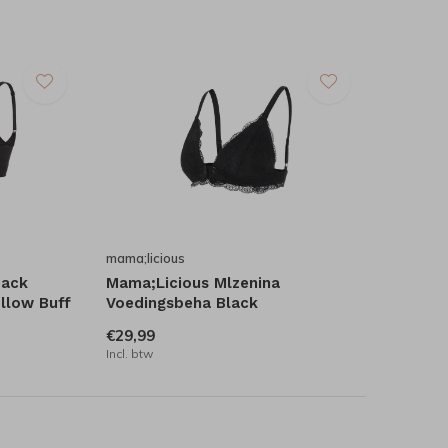
mama;licious
Pack
Mama;Licious Mlzenina
llow Buff
Voedingsbeha Black
€29,99
Incl. btw