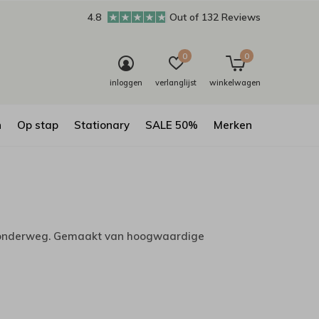
4.8
Out of 132 Reviews
0
0
inloggen
verlanglijst
winkelwagen
n
Op stap
Stationary
SALE 50%
Merken
of onderweg. Gemaakt van hoogwaardige