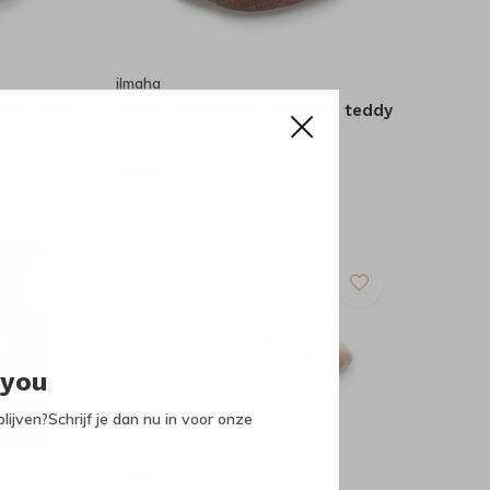
ilmaha
ling hydro
Ilmaha relax hoes tweeling teddy
taupe
€64,95
Incl. btw
 you
lijven?Schrijf je dan nu in voor onze
ilmaha