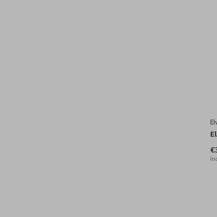
El
E
€
In