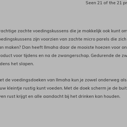
Seen 21 of the 21 p
rachtige zachte voedingskussens die je makkelijk ook kunt om
oedingskussens zijn voorzien van zachte micro parels die zich
an maken? Dan heeft Ilmaha daar de mooiste hoezen voor on
roduct voor tijdens en na de zwangerschap. Gedurende de zw
jdens het slapen.
et de voedingsdoeken van Ilmaha kun je zowel onderweg als t
ouw kleintje rustig kunt voeden. Met de doek scherm je de bui
ven rust krijgt en alle aandacht bij het drinken kan houden.