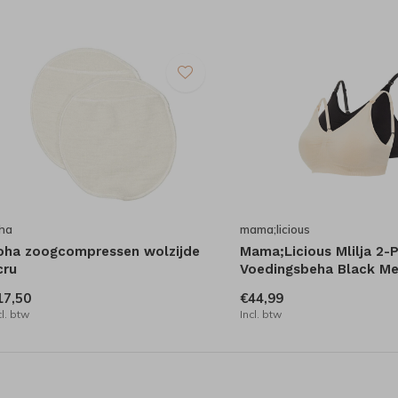
ha
mama;licious
oha zoogcompressen wolzijde
Mama;Licious Mlilja 2-
cru
Voedingsbeha Black Me
17,50
€44,99
cl. btw
Incl. btw