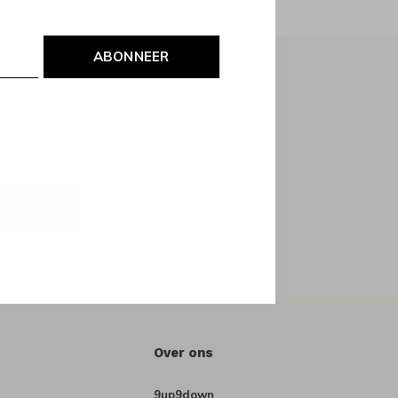
ABONNEER
NEER
Over ons
9up9down