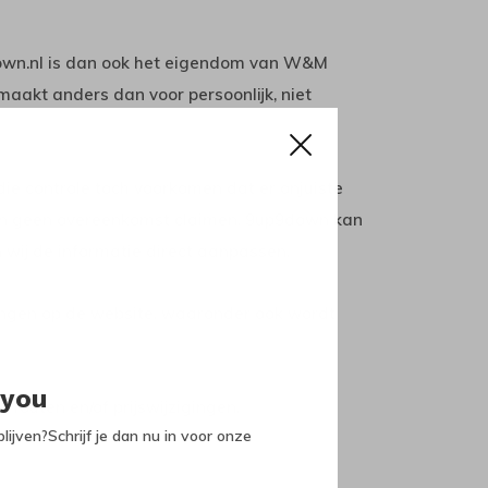
own.nl is dan ook het eigendom van W&M
aakt anders dan voor persoonlijk, niet
e controle toch voorkomen dat er onjuiste
uten geen overeenkomst claimen. 9up9down kan
n wij de informatie direct aanpassen.
gingen op de website, waaronder ook wordt
 you
fouten en/of prijswijzigingen.
lijven?Schrijf je dan nu in voor onze