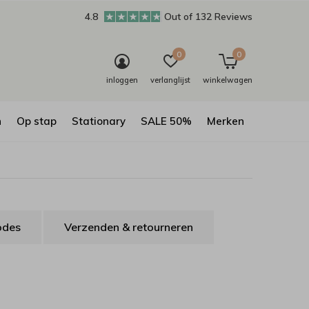
4.8
Out of 132 Reviews
0
0
inloggen
verlanglijst
winkelwagen
n
Op stap
Stationary
SALE 50%
Merken
odes
Verzenden & retourneren