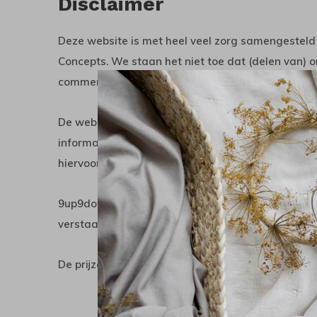
Disclaimer
Deze website is met heel veel zorg samengeste
Concepts. We staan het niet toe dat (delen van)
commercieel gebruik zonder dat u ons daarvoor u
De website www.9up9down.nl wordt door ons dagel
informatie wordt verstrekt door verkeerd invoere
hiervoor niet aansprakelijk worden gesteld. Stel o
9up9down houdt zich het recht voor om met onmid
verstaan in de algemene voorwaarden, door te vo
De prijzen op www.9up9down.nl zijn aangeduid in 