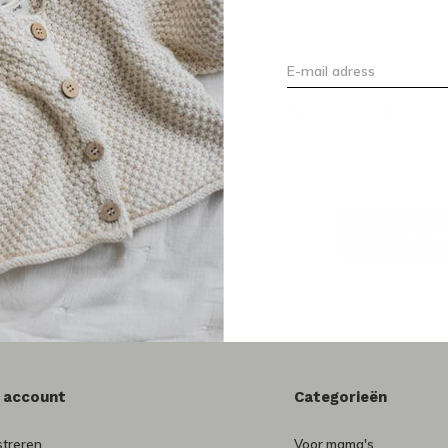
Meld je aan voor onze nieuwsbrief
Ontvang de nieuwste aanbiedingen en promoties
ABON
n account
Categorieën
streren
Voor mama's