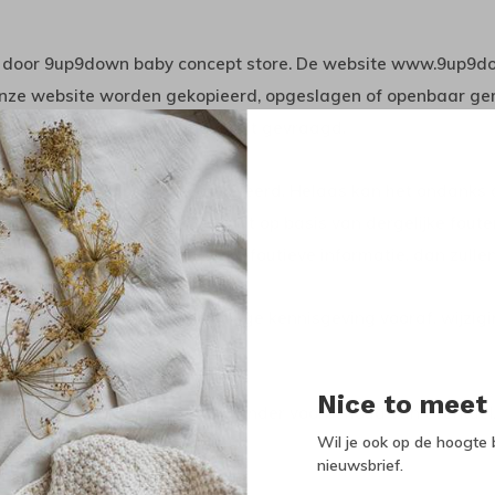
ld door 9up9down baby concept store. De website www.9up9d
 onze website worden gekopieerd, opgeslagen of openbaar gem
itdrukkelijke toestemming heeft gevraagd.
ijks aangepast en gecontroleerd. Helaas kan het ondanks di
n of technische oorzaken. U kunt op basis van dergelijke fo
ns op de hoogte van dergelijke foutieve informatie, dan zulle
dellijke ingang, en zonder enige kennisgeving vooraf, wijzi
eren.
Nice to meet
euro's inclusief 21% BTW, en onder voorbehoud van eventuele 
Wil je ook op de hoogte b
nieuwsbrief.