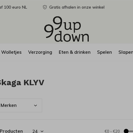
f 100 euro NL
Gratis afhalen in onze winkel
Wolletjes
Verzorging
Eten & drinken
Spelen
Slape
Skaga KLYV
Merk
en
 Producten
€0
-
€20