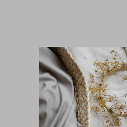
S
K
T
€
In