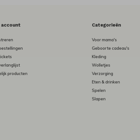
n account
Categorieën
streren
Voor mama's
bestellingen
Geboorte cadeau's
tickets
Kleding
verlanglijst
Wolletjes
lijk producten
Verzorging
Eten & drinken
Spelen
Slapen