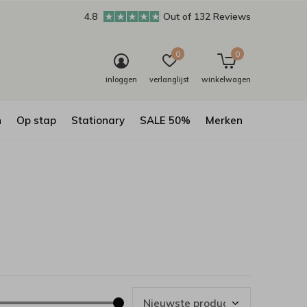
4.8
Out of 132 Reviews
0
0
inloggen
verlanglijst
winkelwagen
n
Op stap
Stationary
SALE 50%
Merken