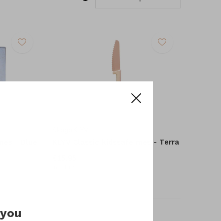
Skaga KLYV
 mes - Blue
KLYV Classic kidssafe mes - Terra
€15,95
Incl. btw
 you