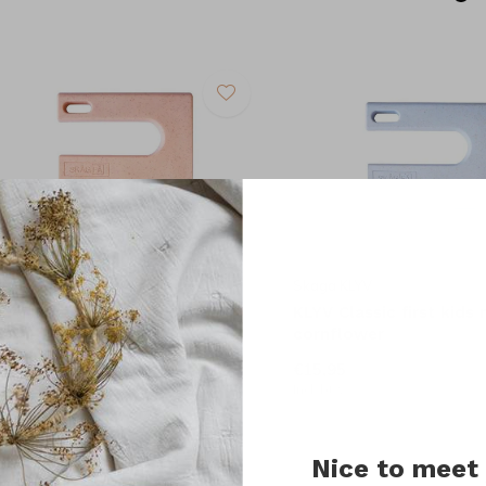
kaga KLYV
Skaga KLYV
LYV kidssafe first kids mes -
KLYV Classic first kids
erra
cornflower
15,95
€15,95
cl. btw
Incl. btw
Nice to meet