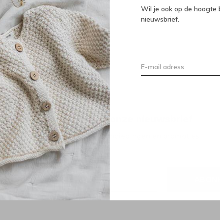
Seen 3 of the 3 pr
Wil je ook op de hoogte b
nieuwsbrief.
Meld je aan voor onze nieuwsbrief
Ontvang de nieuwste aanbiedingen en promoties
ABON