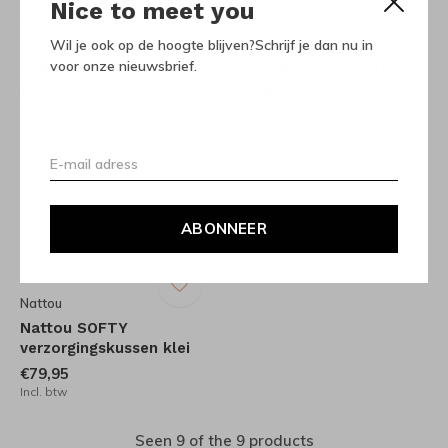
Nice to meet you
Nattou
Nattou
Wil je ook op de hoogte blijven?Schrijf je dan nu in
Nattou SOFTY kussen
Nattou SOFTY
beige
verzorgingskussen roze
voor onze nieuwsbrief.
€24,99
€79,95
Incl. btw
Incl. btw
ABONNEER
Nattou
Nattou SOFTY
verzorgingskussen klei
€79,95
Incl. btw
Seen 9 of the 9 products