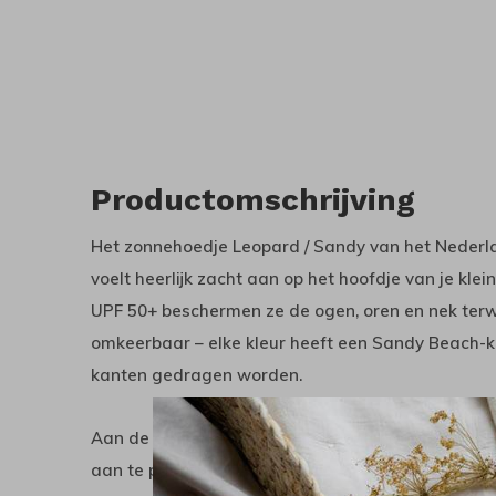
Productomschrijving
Het zonnehoedje Leopard / Sandy van het Nederla
voelt heerlijk zacht aan op het hoofdje van je kl
UPF 50+ beschermen ze de ogen, oren en nek terwi
omkeerbaar – elke kleur heeft een Sandy Beach-k
kanten gedragen worden.
Aan de achterkant zit een katoenen touwtje om d
aan te passen.