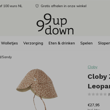
f 100 euro NL
Gratis afhalen in onze winkel
Wolletjes
Verzorging
Eten & drinken
Spelen
Slape
d/Sandy
Cloby
Cloby
Leopa
(
€27,95