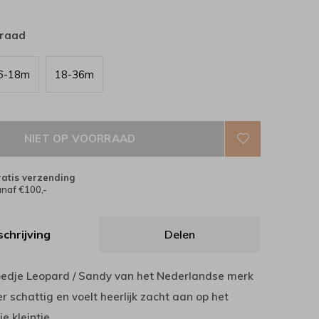
rraad
6-18m
18-36m
NIET OP VOORRAAD
atis verzending
naf €100,-
chrijving
Delen
edje Leopard / Sandy van het Nederlandse merk
er schattig en voelt heerlijk zacht aan op het
e kleintje.