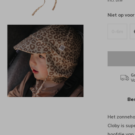
Incl. btw
Niet op voo
0-6m
Gr
Va
Bes
Het zonneho
Cloby is sup
hoofdje van j