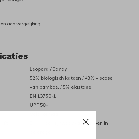
n aan vergelijking
icaties
Leopard / Sandy
52% biologisch katoen / 43% viscose
van bamboe, / 5% elastane
EN 13758-1
UPF 50+
Valt normaal
rift
30 graden fijnwas / kan krimpen in
de droger