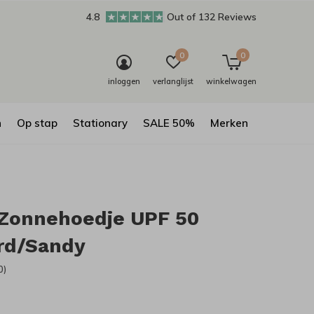
4.8
Out of 132 Reviews
0
0
inloggen
verlanglijst
winkelwagen
n
Op stap
Stationary
SALE 50%
Merken
 Zonnehoedje UPF 50
rd/Sandy
0)