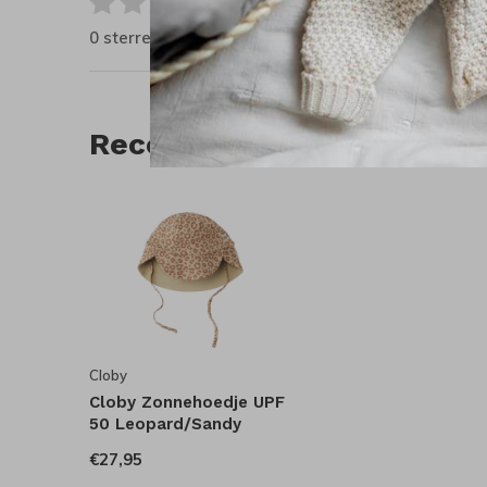
0
/ 5
0 sterren op basis van 0 beoordelingen
Recente artikelen
Cloby
Cloby Zonnehoedje UPF
50 Leopard/Sandy
€27,95