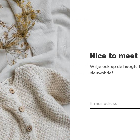
r zonnestralen. Wees daarom extra
elijke stralen van de zon met de juiste
Nice to meet
-beschermende stoffen (EN 13758-1). De
Wil je ook op de hoogte b
nieuwsbrief.
e van UPF-50+. Dit betekent dat ze meer