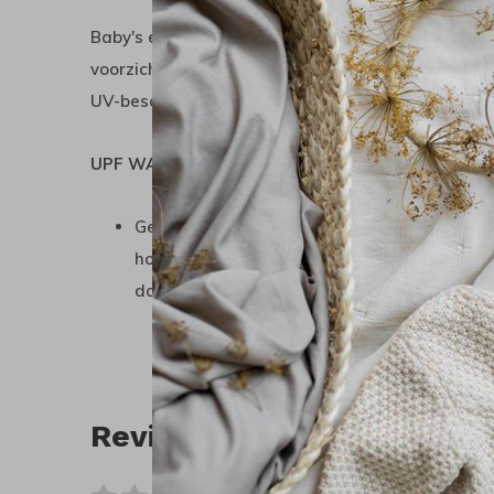
Baby's en jonge kinderen zijn extra gevoelig voo
voorzichtig en bescherm je kleintje tegen de schad
UV-beschermingsproducten.
UPF WAARDE
Getest volgens de geldende normen voor UV
hoedjes overtreffen de maximale UPF-waard
dan 98% schadelijke UV-straling blokkeren.
Reviews