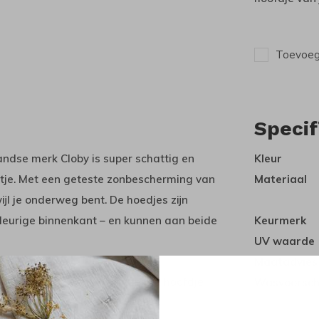
Toevoege
Specif
ndse merk Cloby is super schattig en
Kleur
eintje. Met een geteste zonbescherming van
Materiaal
jl je onderweg bent. De hoedjes zijn
leurige binnenkant – en kunnen aan beide
Keurmerk
UV waarde
Maatadvies
e stof naar de omvang van het hoofdje
Wasvoorsch