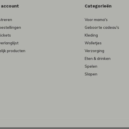
n account
Categorieën
streren
Voor mama's
bestellingen
Geboorte cadeau's
tickets
Kleding
verlanglijst
Wolletjes
lijk producten
Verzorging
Eten & drinken
Spelen
Slapen