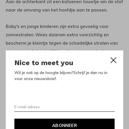
Aan de achterkant zit een katoenen touwtje om de stof
naar de omvang van het hoofdje aan te passen.
Baby's en jonge kinderen zijn extra gevoelig voor
zonnestralen. Wees daarom extra voorzichtig en
bescherm je kleintje tegen de schadelijke stralen van
de zon met de juiste UV-beschermingsproducten.
Nice to meet you
UPF WAARDE
Wil je ook op de hoogte blijven?Schrijf je dan nu in
voor onze nieuwsbrief.
Getest volgens de geldende normen voor UV-
beschermende stoffen (EN 13758-1). De hoedjes
overtreffen de maximale UPF-waarde van UPF-
50+. Dit betekent dat ze meer dan 98%
schadelijke UV-straling blokkeren.
ABONNEER