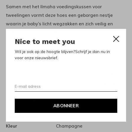
Samen met het Ilmaha voedingskussen voor
tweelingen vormt deze hoes een geborgen nestje
waarin je baby’s licht wegzakken en zich veilig en
ontspannen voelen. De billetjes liggen iets lager dan
Nice to meet you
het hoofdje, wat helpt om reflux te verminderen. De
stof voelt zacht aan, maar is stevig genoeg om mooi in
Wil je ook op de hoogte blijven?Schrijf je dan nu in
voor onze nieuwsbrief.
vorm te blijven.
De elastische rand zorgt voor een goede aansluiting
om het kussen. Je wast de hoes eenvoudig op dertig
graden. Champagne is een tijdloze kleur die in elk
interieur past en jarenlang mooi blijft.
ABONNEER
Specificaties
Kleur
Champagne