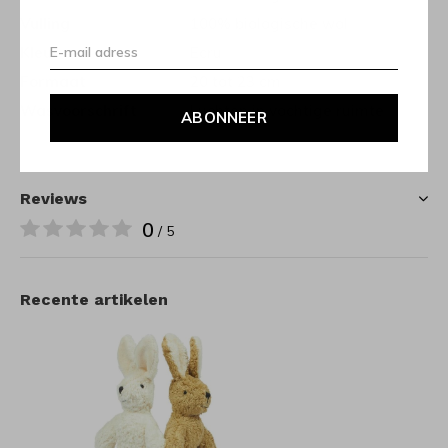
Vulling
100% biologische wol
Kleur
Ecru
Formaat
20 tot 23 cm
Wasvoorschrift
Luchten in vochtige ruimte
ABONNEER
Reviews
0
/ 5
Recente artikelen