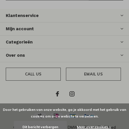
Klantenservice
Mijn account
Categorieën
Over ons
CALL US
EMAIL US
Door het gebruiken van onze website, ga je akkoord met het gebruik van
cookies om onze website te verbeteren.
Dit bericht verbergen
Meer over cookies »
© Copyright
2026
- Theme By
DMWS
x
Plus+
-
RSS-feed