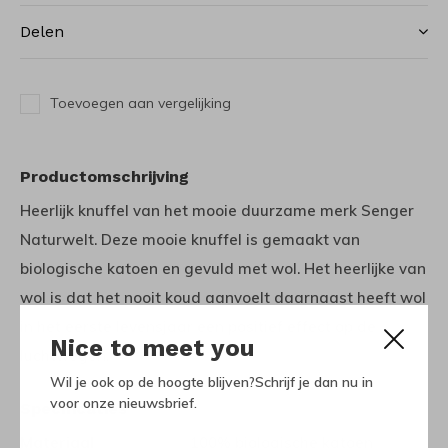
Delen
Toevoegen aan vergelijking
Productomschrijving
Heerlijk knuffel van het mooie duurzame merk Senger
Naturwelt. Deze mooie knuffel is gemaakt van
biologische katoen en gevuld met wol. Het heerlijke van
wol is dat het nooit koud aanvoelt daarnaast heeft wol
in het eerste levensjaar een positief effect op de
Nice to meet you
luchtwegen.
Wil je ook op de hoogte blijven?Schrijf je dan nu in
voor onze nieuwsbrief.
Specificaties
Materiaal
100% biologische katoen