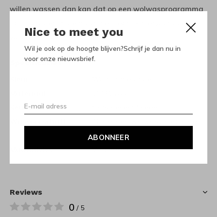
willen wassen dan kan dat op een wolwasprogramma
op 30 graden in de machine. Gebruik hiervoor goed
Nice to meet you
wolwasmiddel.
Wil je ook op de hoogte blijven?Schrijf je dan nu in
voor onze nieuwsbrief.
Specificaties
Kleur
Walnut melange
Materiaal
100% wool
Keurmerk
Gots gecertificeerd
Wasvoorschrift
30 graden wolwas / niet in de
droger
ABONNEER
Maatadvies
Valt normaal
Reviews
0
/ 5