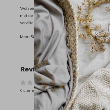
Wol reinigt zichzelf. Je kunt het buiten luchten. 
met de hand en een wolwasmiddel. Niet te veel w
vervilten. Niet in de zon drogen.
Maat 50/56 valt normaal maar vanaf 62/68 vallen
Reviews
0
/ 5
0 sterren op basis van 0 beoordelingen