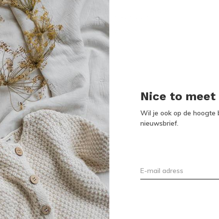
Mocht je het toch willen wassen dan kan dat
ringen anders gaat het materiaal
 de maten een maat groter.
Nice to meet
Wil je ook op de hoogte b
nieuwsbrief.