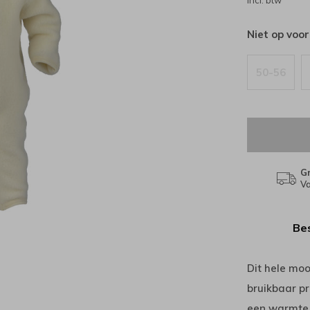
Incl. btw
Niet op voo
50-56
Gr
Va
Bes
Dit hele moo
bruikbaar p
een warmte r