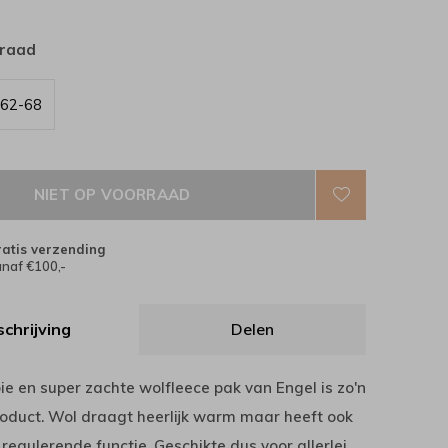
rraad
62-68
NIET OP VOORRAAD
atis verzending
naf €100,-
chrijving
Delen
ie en super zachte wolfleece pak van Engel is zo'n
roduct. Wol draagt heerlijk warm maar heeft ook
egulerende functie. Geschikte dus voor allerlei