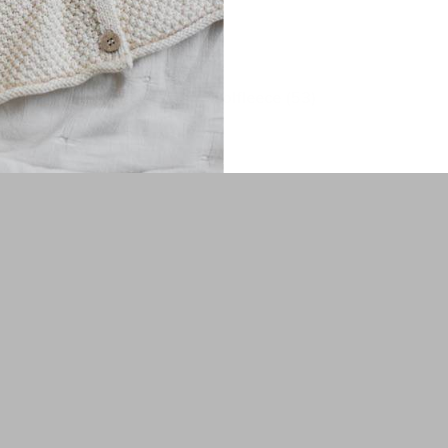
(12)
pak
(6)
wolfleece
(53)