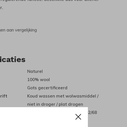
r.
n aan vergelijking
icaties
Naturel
100% wool
Gots gecertificeerd
rift
Koud wassen met wolwasmiddel /
niet in droger / plat drogen
Valt een maat groter vanaf 62/68