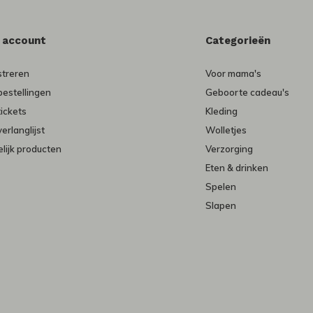
n account
Categorieën
streren
Voor mama's
bestellingen
Geboorte cadeau's
tickets
Kleding
verlanglijst
Wolletjes
lijk producten
Verzorging
Eten & drinken
Spelen
Slapen