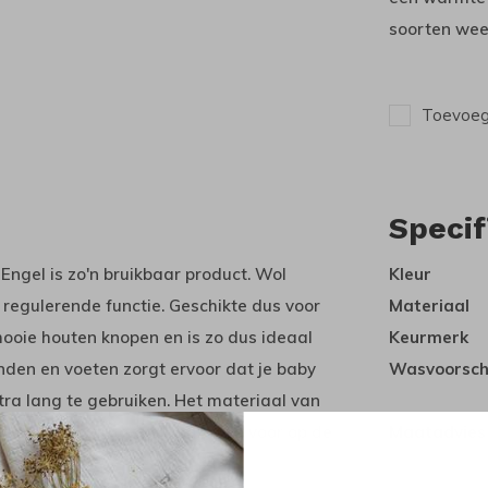
soorten wee
Toevoege
Specif
Engel is zo'n bruikbaar product. Wol
Kleur
regulerende functie. Geschikte dus voor
Materiaal
 mooie houten knopen en is zo dus ideaal
Keurmerk
den en voeten zorgt ervoor dat je baby
Wasvoorsch
xtra lang te gebruiken. Het materiaal van
aal voor in de draagzak, bakfiets, voor op de
Maatadvies
n.