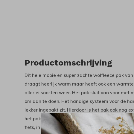
Productomschrijving
Dit hele mooie en super zachte wolfleece pak van 
draagt heerlijk warm maar heeft ook een warmte 
allerlei soorten weer. Het pak sluit van voor met
om aan te doen. Het handige systeem voor de han
lekker ingepakt zit. Hierdoor is het pak ook nog e
het pak is heerlijk zacht, dik, luchtig en licht. Ide
fiets, in de wandelwagen of gewoon om in te lope