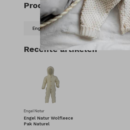
Product tags
Engel
(79)
natur
(79)
naturel
Recente artikelen
Engel Natur
Engel Natur Wolfleece
Pak Naturel