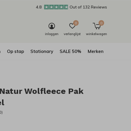
4.8
Out of 132 Reviews
0
0
inloggen
verlanglijst
winkelwagen
n
Op stap
Stationary
SALE 50%
Merken
Natur Wolfleece Pak
l
0)