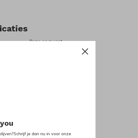
icaties
Roze en zwart
Essen- en beukenhout
13cm x 3cm x 7cm
 you
lijven?Schrijf je dan nu in voor onze