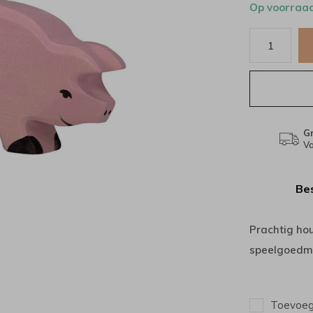
Op voorraa
Gr
Va
Bes
Prachtig ho
speelgoedme
Toevoege