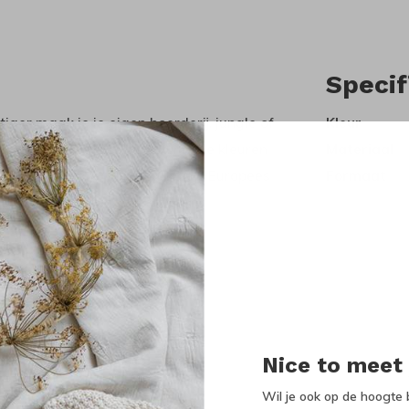
Specif
ger maak je je eigen boerderij, jungle of
Kleur
aat om de goede kwaliteit, mooie kleuren
Materiaal
de hand gemaakt van duurzaam Europees
Formaat
ijke verfstoffen.
t de dieren kan vanaf 3 jaar.
Nice to meet
Wil je ook op de hoogte b