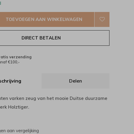
d
TOEVOEGEN AAN WINKELWAGEN
DIRECT BETALEN
atis verzending
naf €100,-
chrijving
Delen
uten varken zeug van het mooie Duitse duurzame
rk Holztiger.
n aan vergelijking