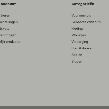
n account
Categorieën
streren
Voor mama's
bestellingen
Geboorte cadeau's
tickets
Kleding
verlanglijst
Wolletjes
lijk producten
Verzorging
Eten & drinken
Spelen
Slapen