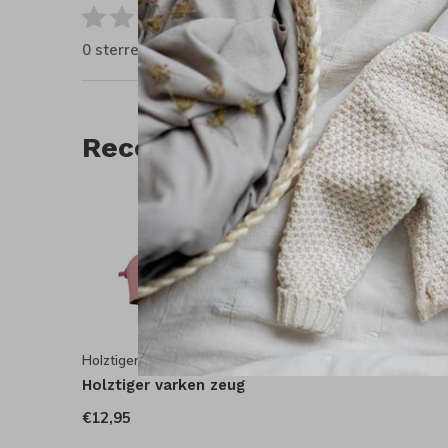
0
/ 5
0 sterren op basis van 0 beoordelingen
Recente artikelen
Holztiger
Holztiger varken zeug
€12,95