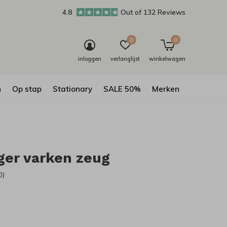
4.8
Out of 132 Reviews
0
0
inloggen
verlanglijst
winkelwagen
n
Op stap
Stationary
SALE 50%
Merken
ger varken zeug
0)