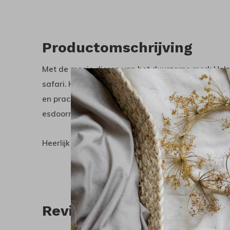
Productomschrijving
Met de mooie dieren van het duurzame merk Holzti
safari. Holztiger is een Duits merk dat bekend st
en prachtige afwerking. De dieren worden met 
esdoorn- of beukenhout en geschilderd met natuurl
Heerlijk samen spelen kan altijd. Alleen spelen me
Reviews