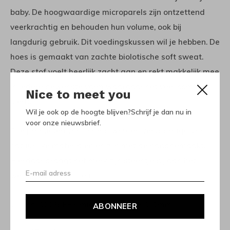
baby. De hoogwaardige microparels zijn ontzettend
veerkrachtig en behouden hun volume, ook bij
langdurig gebruik. Dit voedingskussen wil je hebben. De
hoes is gemaakt van zachte biolotische soft sweat.
Deze stof voelt heerlijk zacht aan en rekt makkelijk mee
in iedere gewenste vorm waardoor het veel comfort
Nice to meet you
biedt.
Wil je ook op de hoogte blijven?Schrijf je dan nu in
voor onze nieuwsbrief.
Alle producten van Ilhama worden vervaardigd van
natuurlijke materialen en zijn met de handgemaakt.
Hierdoor draagt het merk zijn steentje bij aan het
welzijn van het milieu.
Vulling: 100% EPS microparels (0, 6-1, 1mm)
ABONNEER