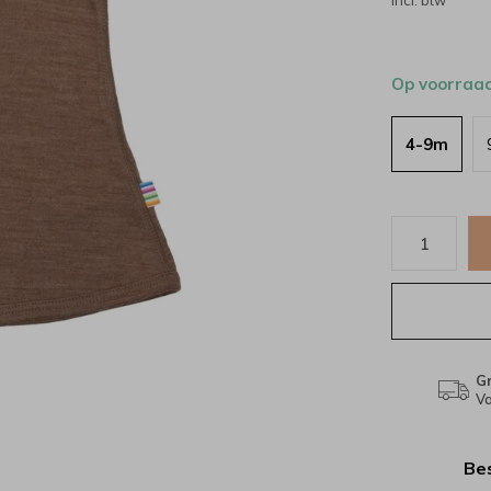
Incl. btw
Op voorraa
4-9m
Gr
Va
Bes