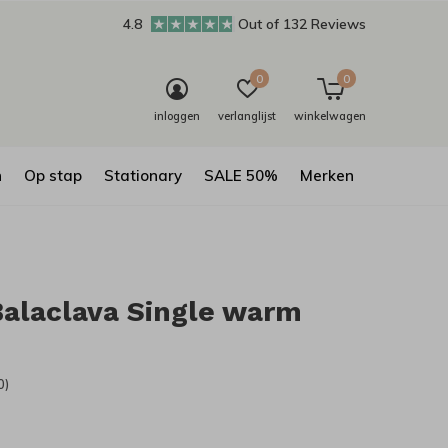
4.8
Out of 132 Reviews
0
0
inloggen
verlanglijst
winkelwagen
n
Op stap
Stationary
SALE 50%
Merken
alaclava Single warm
0)