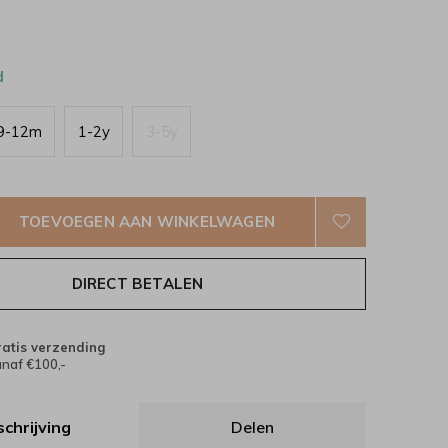
d
9-12m
1-2y
3-5y
TOEVOEGEN AAN WINKELWAGEN
DIRECT BETALEN
atis verzending
naf €100,-
chrijving
Delen