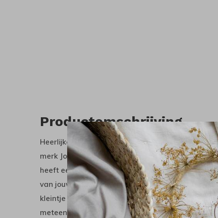
Productomschrijving
Heerlijke warme wollen balaclava in de kleur w
merk Joha. De balaclava is gemaakt van een enke
heeft een hele leuke fijne melange. Een balaclava
van jouw kleintje helemaal warm. En dat is belangr
kleintje goed beschermt tegen de koude herfstwi
meteen een muts en een sjaal. Heel handig dus.