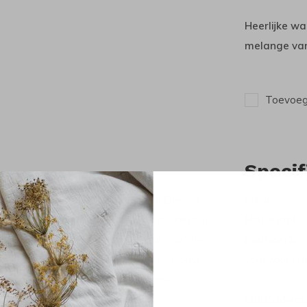
Heerlijke w
melange van
Toevoege
Specif
arm brown melange van het mooie Deense
Kleur
le laag warme merino wol. Het materiaal
Materiaal
 of wel bivakmuts houdt het hele hoofdje
Keurmerk
ijk. Want zo blijven alle holtes van jouw
Wasvoorsch
nd. Daarnaast is de balaclava ook
Maatadvies