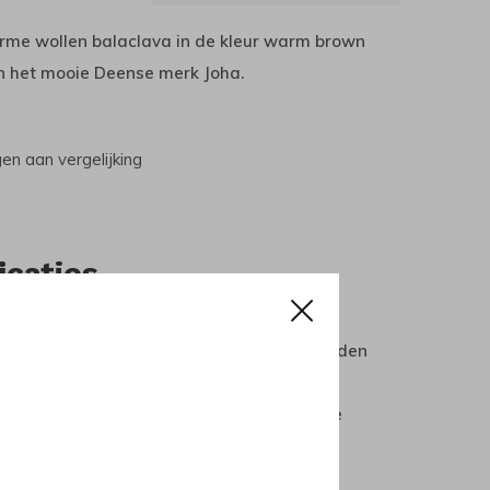
arme wollen balaclava in de kleur warm brown
 het mooie Deense merk Joha.
n aan vergelijking
icaties
Warm brown
85% biologische wol / 15% zijden
Gots gecertificeerd
rift
30 graden wolwas / niet in de
droger
Valt normaal