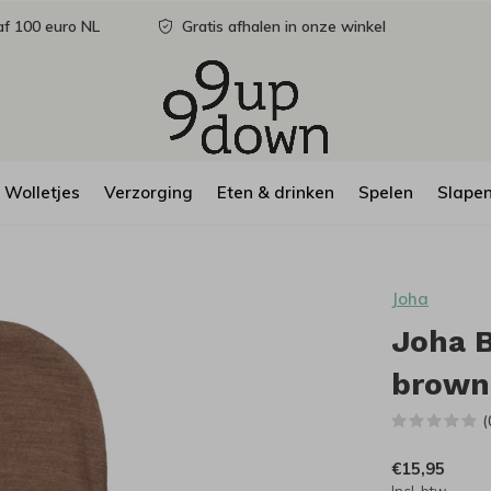
f 100 euro NL
Gratis afhalen in onze winkel
Wolletjes
Verzorging
Eten & drinken
Spelen
Slape
Joha
Joha B
brown
(
€15,95