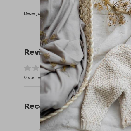
Deze Joha balaclava is dun genoeg om onder een 
Reviews
0
/ 5
0 sterren op basis van 0 beoordelingen
Recente artikelen