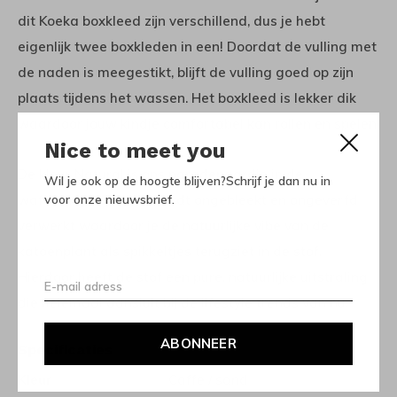
dit Koeka boxkleed zijn verschillend, dus je hebt
eigenlijk twee boxkleden in een! Doordat de vulling met
de naden is meegestikt, blijft de vulling goed op zijn
plaats tijdens het wassen. Het boxkleed is lekker dik
waardoor jouw kindje comfortabel kan rollen en spelen.
Nice to meet you
De kleur Natural is ons paradepaardje in de
Wil je ook op de hoogte blijven?Schrijf je dan nu in
wafelrange! De stof wordt ongebleekt en ongeverfd
voor onze nieuwsbrief.
verwerkt waardoor je de natuurlijke vibe van de
katoenplant als spikkeltjes terugziet in de stof.
Hierdoor heeft de stof een pure, natuurlijke uitstraling
die helemaal aansluit bij de lifestyle trends van nu.
ABONNEER
Specificaties
Kleur
Caffe / sand