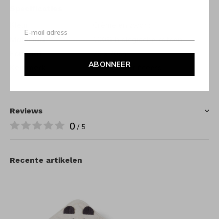
Specificaties
Kleur
Crème en zwart
Materiaal
100% biologische katoen
Formaat
70 x 70cm
ABONNEER
Keurmerk
Gots gecertificeerd
Reviews
0
/ 5
Recente artikelen