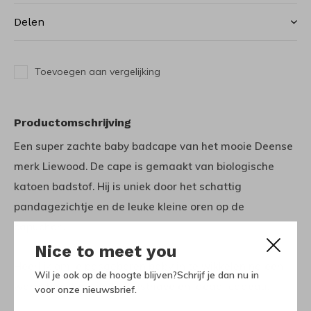
Delen
Toevoegen aan vergelijking
Productomschrijving
Een super zachte baby badcape van het mooie Deense
merk Liewood. De cape is gemaakt van biologische
katoen badstof. Hij is uniek door het schattig
pandagezichtje en de leuke kleine oren op de
capuchon.
Nice to meet you
Heerlijk om je pasgeboren baby in te wikkelen na een
Wil je ook op de hoogte blijven?Schrijf je dan nu in
warm bad. Een echte musthave en ideaal cadeau.
voor onze nieuwsbrief.