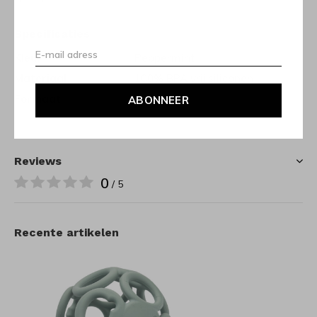
Specificaties
Kleur
Peppermint
Materiaal
100% BPA vrij siliconen
Formaat
9 x 9cm
ABONNEER
Reviews
0
/ 5
Recente artikelen