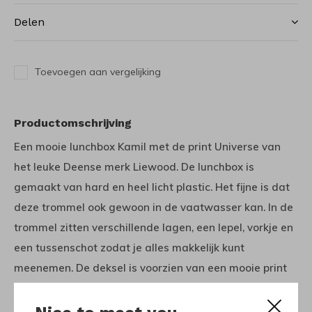
Delen
Toevoegen aan vergelijking
Productomschrijving
Een mooie lunchbox Kamil met de print Universe van
het leuke Deense merk Liewood. De lunchbox is
gemaakt van hard en heel licht plastic. Het fijne is dat
deze trommel ook gewoon in de vaatwasser kan. In de
trommel zitten verschillende lagen, een lepel, vorkje en
een tussenschot zodat je alles makkelijk kunt
meenemen. De deksel is voorzien van een mooie print
en is makkelijk te openen / sluiten met de handige
klemmetjes aan de zijkant. Ideaal voor kindjes die net