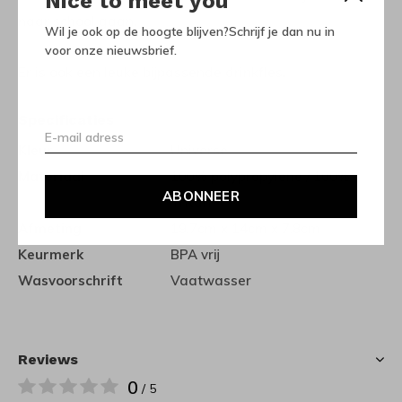
Nice to meet you
naar school gaan.
Wil je ook op de hoogte blijven?Schrijf je dan nu in
voor onze nieuwsbrief.
Er is ook een leuke bijpassende drinkfles.
Specificaties
Kleur
Universe
Materiaal
100% polypropylene / 100%
ABONNEER
Tritan
Afmeting
19,7cm x 14cm x 7,8cm
Keurmerk
BPA vrij
Wasvoorschrift
Vaatwasser
Reviews
0
/ 5