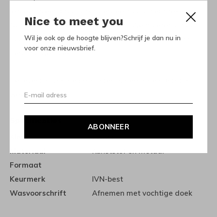
je slechts een product/onderdeel nodig hebt rekent
Nice to meet you
Naturkind 16 euro verzendkosten. We moeten dit dan
Wil je ook op de hoogte blijven?Schrijf je dan nu in
doorberekenen. Hiervoor ontvang je dan een apart
voor onze nieuwsbrief.
betalingsverzoek.
De levertijd van de producten is gemiddeld 6 tot 8
weken.
Specificaties
ABONNEER
Kleur
Zwart
Materiaal
Kunststof en metaal
Formaat
Keurmerk
IVN-best
Wasvoorschrift
Afnemen met vochtige doek