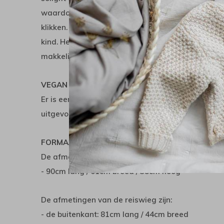
waardoor het rijden nog makkelijker gaat. De wiel
klikken. Daarnaast kan je de weerstand van de w
kind. Het maximale gewicht van het kind voor de
makkelijk te bedienen met de voet.
VEGAN
Er is een mogelijkheid om een vegan variant te bes
uitgevoerd op een vegan manier.
FORMAAT EN GEWICHT:
De afmetingen van het onderstel zijn:
- 90cm lang / 61cm breed / 38cm hoog
De afmetingen van de reiswieg zijn:
- de buitenkant: 81cm lang / 44cm breed