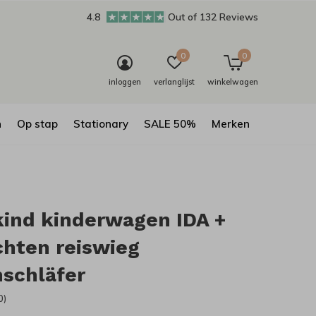
4.8
Out of 132 Reviews
0
0
inloggen
verlanglijst
winkelwagen
n
Op stap
Stationary
SALE 50%
Merken
kind kinderwagen IDA +
chten reiswieg
schläfer
0)