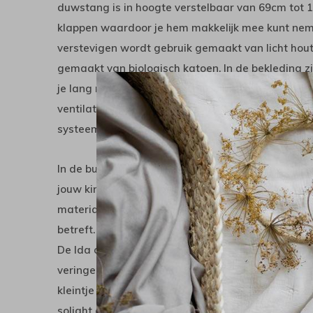
duwstang is in hoogte verstelbaar van 69cm tot 1
klappen waardoor je hem makkelijk mee kunt neme
verstevigen wordt gebruik gemaakt van licht hou
gemaakt van biologisch katoen. In de bekleding 
je lang met deze buggy kunt doen. De kap kan ver
ventilatienet. Het buggydeel is makkelijk en snel 
systeem. Onder de wagen zit een royale boods
In de buggy kan je je kindje zittend vervoeren. D
jouw kindje zelfstandig kan zitten (meestal na 8 
materialen en voldoet aan de hoogste eisen wat on
betreft.
De Ida onderscheidt zich door zijn stabiele wegli
veringen rijdt de kinderwagen makkelijk over ver
kleintje geen last van nare schokken. De wagen 
solight ecco wielen die voorzien zijn van reflect