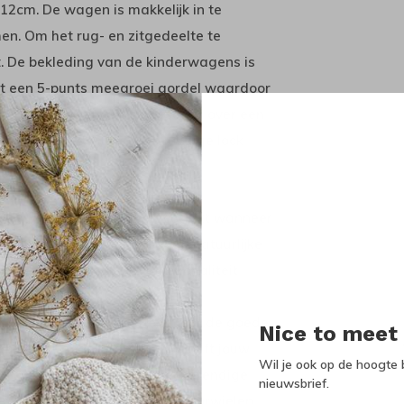
12cm. De wagen is makkelijk in te
n. Om het rug- en zitgedeelte te
t. De bekleding van de kinderwagens is
zit een 5-punts meegroei gordel waardoor
 worden uitgeklapt en beschikt over een
op te klikken door het eenvoudige lock
chappenmand.
e buggy is dus uitermate geschikt wanneer
maanden). Hij is gemaakt van natuurlijke
twerp, veiligheid en functionaliteit
gging van de grote wielen. Door de goede
Nice to meet
schillende ondergronden en heeft jouw
Wil je ook op de hoogte b
heeft duurzaam UV en hittebestendige
nieuwsbrief.
oren. De Ida heeft zwenkende voorwielen