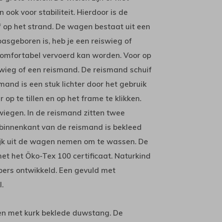
ook voor stabiliteit. Hierdoor is de
f op het strand. De wagen bestaat uit een
sgeboren is, heb je een reiswieg of
 comfortabel vervoerd kan worden. Voor op
iswieg of een reismand. De reismand schuif
smand is een stuk lichter door het gebruik
r op te tillen en op het frame te klikken.
wiegen. In de reismand zitten twee
e binnenkant van de reismand is bekleed
lijk uit de wagen nemen om te wassen. De
met het Öko-Tex 100 certificaat. Naturkind
ppers ontwikkeld. Een gevuld met
.
en met kurk beklede duwstang. De