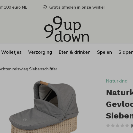
f 100 euro NL
Gratis afhalen in onze winkel
Wolletjes
Verzorging
Eten & drinken
Spelen
Slape
ochten reiswieg Siebenschläfer
Naturkind
Natur
Gevlo
Sieben
(