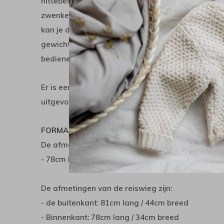
hittebestendige solight ecco wielen die voorzien z
zwenkende voorwielen. De wielen zijn makkelijk o
kan je de weerstand van de wielen aanpassen aan
gewicht van het kind voor deze wagen is 22kg. De
bedienen met de voet.
Er is een mogelijkheid om een vegan variant te bes
uitgevoerd op een vegan manier.
FORMAAT EN GEWICHT:
De afmetingen van het onderstel zijn:
- 78cm lang / 64cm breed / 37cm hoog
De afmetingen van de reiswieg zijn:
- de buitenkant: 81cm lang / 44cm breed
- Binnenkant: 78cm lang / 34cm breed