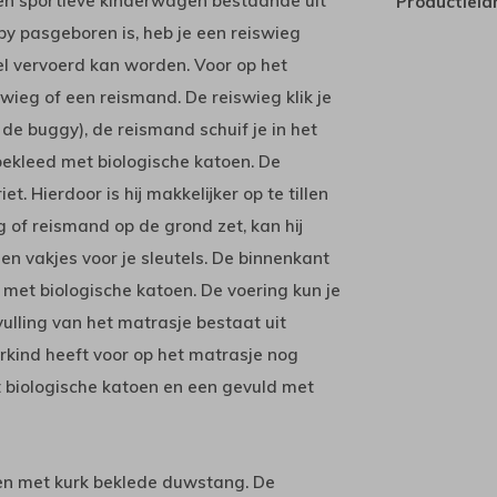
 en sportieve kinderwagen bestaande uit
Productiela
y pasgeboren is, heb je een reiswieg
el vervoerd kan worden. Voor op het
swieg of een reismand. De reiswieg klik je
 de buggy), de reismand schuif je in het
 bekleed met biologische katoen. De
t. Hierdoor is hij makkelijker op te tillen
g of reismand op de grond zet, kan hij
en vakjes voor je sleutels. De binnenkant
 met biologische katoen. De voering kun je
lling van het matrasje bestaat uit
urkind heeft voor op het matrasje nog
t biologische katoen en een gevuld met
en met kurk beklede duwstang. De