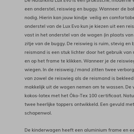
De Naturkind Lux Evo is een praktische, moderne
een onderstel, reiswieg en buggy. Wanneer de bab
nodig. Hierin kan jouw kindje veilig en comfortab
onderstel van de Lux Evo kun je kiezen uit een rei
vast in het onderstel van de wagen (in plaats van
zitje van de buggy. De reiswieg is ruim, stevig en
reismand is een stuk lichter door het gebruik van rie
en op het frame te klikken. Wanneer je de reiswie
wiegen. In de reisweig / mand zitten twee verborg
van zowel de reiswieg als de reismand is bekleed
makkelijk uit de wagen nemen om te wassen. De vu
kokos-latex met het Öko-Tex 100 certificaat. Nat
twee heerlijke toppers ontwikkeld. Een gevuld me
schapenwol.
De kinderwagen heeft een aluminium frame en e