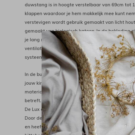
duwstang is in hoogte verstelbaar van 69cm tot 1
klappen waardoor je hem makkelijk mee kunt neme
verstevigen wordt gebruik gemaakt van licht hou
gemaakt van biologisch katoen. In de bekleding 
je lang met deze buggy kunt doen. De kap kan ver
ventilatienet. Het buggydeel is makkelijk en snel 
systeem. Onder de wagen zit een royale boods
In de buggy kan je je kindje zittend vervoeren. D
jouw kindje zelfstandig kan zitten (meestal na 8 
materialen en voldoet aan de hoogste eisen wat on
betreft.
De Lux onderscheidt zich door zijn uitstekende we
Door de goede veringen rijdt de kinderwagen mak
en heeft jouw kleintje geen last van nare schok