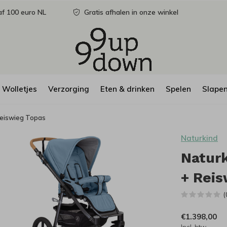
f 100 euro NL
Gratis afhalen in onze winkel
Wolletjes
Verzorging
Eten & drinken
Spelen
Slape
Reiswieg Topas
Naturkind
Natur
+ Reis
(
€1.398,00