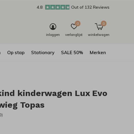
4.8
Out of 132 Reviews
0
0
inloggen
verlanglijst
winkelwagen
n
Op stap
Stationary
SALE 50%
Merken
kind kinderwagen Lux Evo
wieg Topas
0)