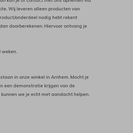
Dan kun je of contact met ons opnemen via
 site. Wij leveren alleen producten van
product/onderdeel nodig hebt rekent
dan doorberekenen. Hiervoor ontvang je
8 weken.
 staan in onze winkel in Arnhem. Mocht je
en een demonstratie krijgen van de
 kunnen we je echt met aandacht helpen.