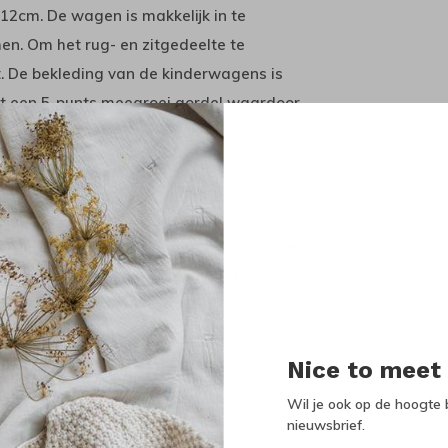
12cm. De wagen is makkelijk in te
n. Om het rug- en zitgedeelte te
t. De bekleding van de kinderwagens is
zit een 5-punts meegroei gordel waardoor
 worden uitgeklapt en beschikt over een
op te klikken door het eenvoudige lock
chappenmand.
e buggy is dus uitermate geschikt wanneer
maanden). Hij is gemaakt van natuurlijke
twerp, veiligheid en functionaliteit
ndbaarheid en zijn stabiele wegligging.
Nice to meet
kelijk over verschillende ondergronden
Wil je ook op de hoogte b
ken. De wagen heeft duurzaam UV en
nieuwsbrief.