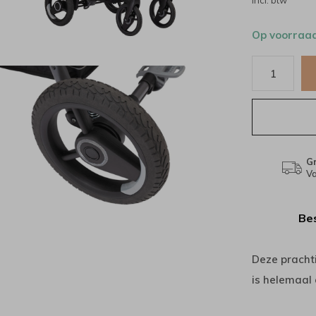
Incl. btw
Op voorraa
Gr
Va
Bes
Deze pracht
is helemaal