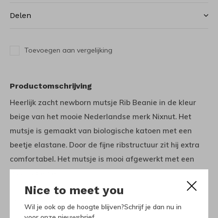
Delen
Toevoegen aan vergelijking
Productomschrijving
Heerlijk zacht newborn mutsje Rib Beanie in de kleur
beige van het mooie Nederlandse merk Nixnut. Het
mutsje is gemaakt van biologische katoen met een
beetje elastane. Door de fijne ribstructuur zit hij extra
comfortabel. Het mutsje is mooi afgewerkt met een
mooi labeltje.
Nice to meet you
Er is ook een bijpassende pakje.
Wil je ook op de hoogte blijven?Schrijf je dan nu in
voor onze nieuwsbrief.