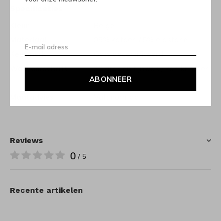
Specificaties
Kleur
Beige
Materiaal
95% katoen / 5% elastane
Keurmerk
Gots gecertificeerd
Wasvoorschrift
30 graden fijnwas / kan krimpen
ABONNEER
in de droger
Maatadvies
Valt normaal
Reviews
0
/ 5
Recente artikelen