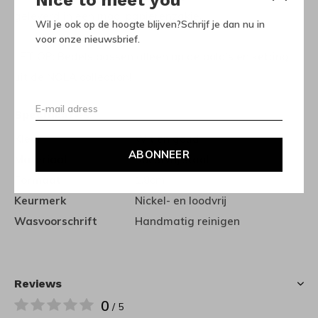
Nice to meet you
geleverd in een mooi papierenzakje.
Wil je ook op de hoogte blijven?Schrijf je dan nu in
voor onze nieuwsbrief.
LET OP: Bedels passen alleen op de bola’s en ketting
uit de NOLA collection!
Specificaties
Kleur
Wit en goud
ABONNEER
Materiaal
Roestvrij staal
Formaat
1,8cm
Keurmerk
Nickel- en loodvrij
Wasvoorschrift
Handmatig reinigen
Reviews
0
/ 5