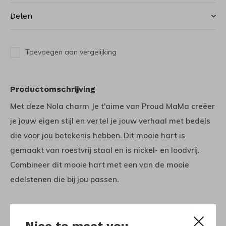
Delen
Toevoegen aan vergelijking
Productomschrijving
Met deze Nola charm Je t'aime van Proud MaMa creëer
je jouw eigen stijl en vertel je jouw verhaal met bedels
die voor jou betekenis hebben. Dit mooie hart is
gemaakt van roestvrij staal en is nickel- en loodvrij.
Combineer dit mooie hart met een van de mooie
edelstenen die bij jou passen.
Kies uit een breed scala aan bedels om je bola of
ketting een persoonlijke look te geven. De bedel wordt