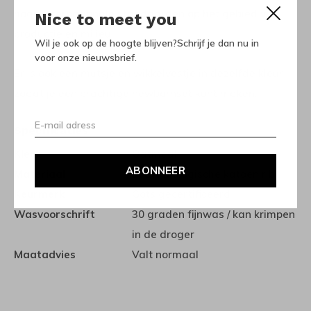
hoge internationale standaarden op het gebied van
Nice to meet you
productie en milieu.
Wil je ook op de hoogte blijven?Schrijf je dan nu in
voor onze nieuwsbrief.
Er is ook een mutsje en wikkelvestje in dezelfde kleur
zodat je een prachtige newbornset kunt maken.
Specificaties
Kleur
Oatmeal
ABONNEER
Materiaal
100% biologische katoen rib
Keurmerk
Gots gecertificeerd
Wasvoorschrift
30 graden fijnwas / kan krimpen
in de droger
Maatadvies
Valt normaal