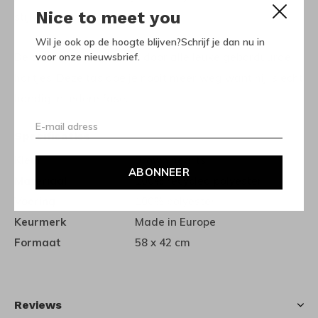
Nice to meet you
stijlvolle tas.
Wil je ook op de hoogte blijven?Schrijf je dan nu in
De tas is extra bijzonder door alle leuke geborduurde
voor onze nieuwsbrief.
hartjes. Deze tas doe je nooit meer weg want hij is echt
handig in iedere fase.
Specificaties
Kleur
Brown hearts
ABONNEER
Materiaal
100% recycled polyester
Voering
100% polyester
Keurmerk
Made in Europe
Formaat
58 x 42 cm
Reviews