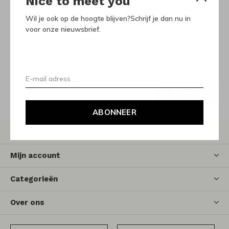
Nice to meet you
Wil je ook op de hoogte blijven?Schrijf je dan nu in
Meld je aan voor onze
voor onze nieuwsbrief.
nieuwsbrief
Ontvang de nieuwste aanbiedingen en promoties
ABONNEER
ABONNEER
Klantenservice
Mijn account
Categorieën
Over ons