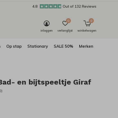
4.8
Out of 132 Reviews
0
0
inloggen
verlanglijst
winkelwagen
n
Op stap
Stationary
SALE 50%
Merken
 Bad- en bijtspeeltje Giraf
0)