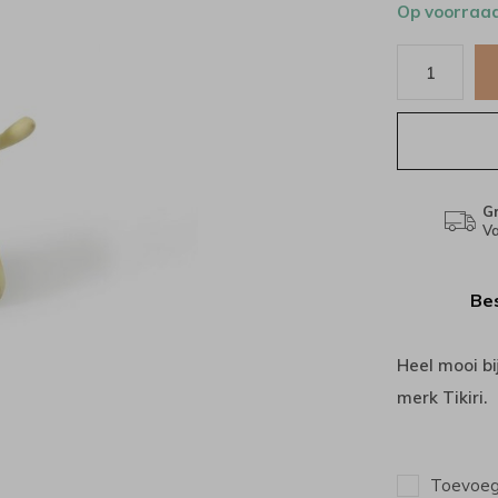
Op voorraa
Gr
Va
Bes
Heel mooi bi
merk Tikiri.
Toevoege