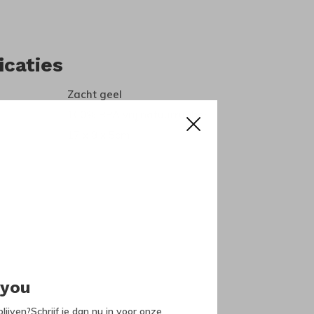
icaties
Zacht geel
100% BPA vrij natuurrubber
17 x 8 x 5cm
 you
lijven?Schrijf je dan nu in voor onze