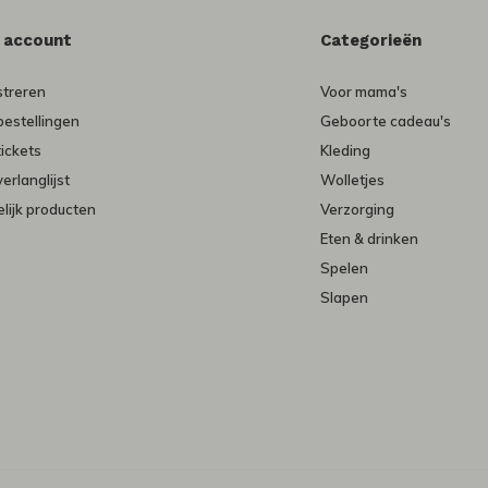
n account
Categorieën
streren
Voor mama's
bestellingen
Geboorte cadeau's
tickets
Kleding
verlanglijst
Wolletjes
lijk producten
Verzorging
Eten & drinken
Spelen
Slapen