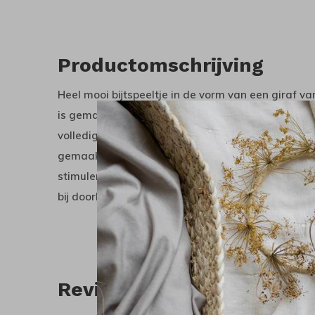
Productomschrijving
Heel mooi bijtspeeltje in de vorm van een giraf van
is gemaakt van 100% natuurlijk rubber uit de late
volledig natuurlijk en vrij van schadelijke stoff
gemaakt op een mileuvriendelijke en duurzame mani
stimuleren de zintuigen van baby’s van 0 tot 3 ja
bij doorkomende tandjes.
Reviews