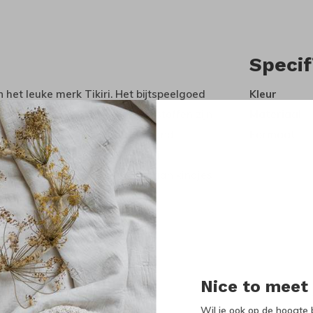
Specif
 het leuke merk Tikiri. Het bijtspeelgoed
Kleur
x van de Hevea-boom. De kleurstoffen zijn
Materiaal
en. De producten worden met de hand
Formaat
er. De bijtspeeltjes van Tikiri
ar. Daarnaast bieden ze troost aan kindjes
Nice to meet
Wil je ook op de hoogte b