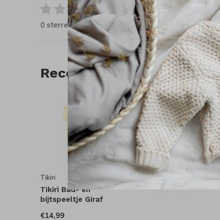
0
/ 5
0 sterren op basis van 0 beoordelingen
Recente artikelen
Tikiri
Tikiri Bad- en
bijtspeeltje Giraf
€14,99