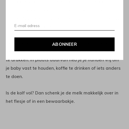
waardoor je je handen vrijhoudt. Druk vervolgens
opnieuw op de buidel voor meer zuigkracht, zodat de
melk blijft vloeien. Met de Elvie Curve kun je tot 4 oz/120
ml melk per keer kolven.
Het onopvallend, gestroomlijnd design past volledig in
ABONNEER
iedere bh, zodat je de kolf niet zelf tegen je borst hoeft
te drukken. In plaats daarvan heb je je handen vrij om
je baby vast te houden, koffie te drinken of iets anders
te doen.
Is de kolf vol? Dan schenk je de melk makkelijk over in
het flesje of in een bewaarbakje.