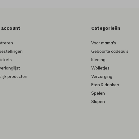
n account
Categorieën
streren
Voor mama's
bestellingen
Geboorte cadeau's
tickets
Kleding
verlanglijst
Wolletjes
lijk producten
Verzorging
Eten & drinken
Spelen
Slapen