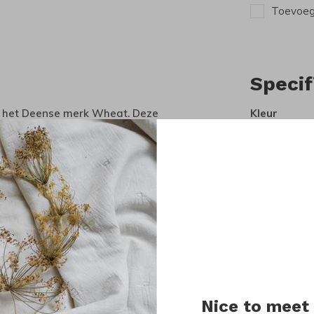
Toevoege
Specif
an het Deense merk Wheat. Deze
Kleur
 biologische katoen jersey. De slabbetjes
Materiaal
de achterkant met kleine drukkertjes.
Keurmerk
Wasvoorsch
Maatadvies
ging te krijgen.
Nice to meet