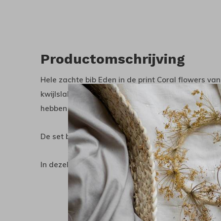
Productomschrijving
Hele zachte bib Eden in de print Coral flowers v
kwijlslabbetjes zijn gemaakt van een dubbele laag
hebben een mooi fijn bloemprintje en sluiten aan 
De set bestaat uit 2 slabbetjes.
In dezelfde print zijn er ook nog een romper en leg