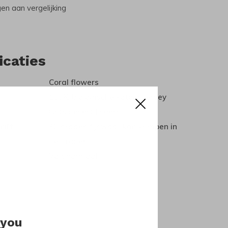
n aan vergelijking
icaties
Coral flowers
100% biologische katoen jersey
Gots gecertificeerd
rift
30 graden fijnwas / kan krimpen in
de droger
Valt normaal
 you