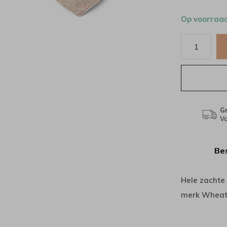
Op voorraa
Gr
Va
Bes
Hele zachte 
merk Wheat