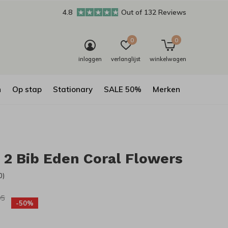
4.8
Out of 132 Reviews
0
0
inloggen
verlanglijst
winkelwagen
n
Op stap
Stationary
SALE 50%
Merken
2 Bib Eden Coral Flowers
0)
95
-50%