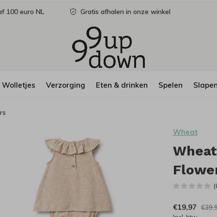
f 100 euro NL
Gratis afhalen in onze winkel
Wolletjes
Verzorging
Eten & drinken
Spelen
Slape
rs
Wheat
Wheat 
Flowe
(
€19,97
€39,