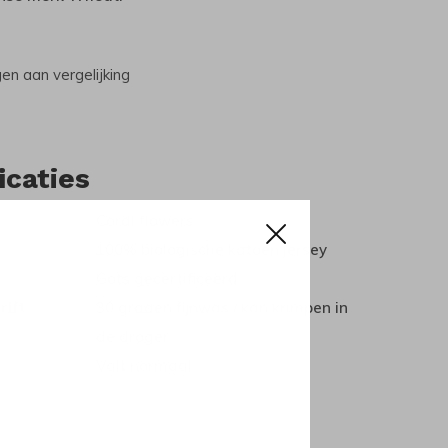
n aan vergelijking
icaties
Coral flowers
100% biologische katoen jersey
Gots gecertificeerd
rift
30 graden fijnwas / kan krimpen in
de droger
Valt normaal