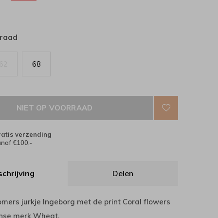
rraad
62
68
NIET OP VOORRAAD
atis verzending
naf €100,-
chrijving
Delen
mers jurkje Ingeborg met de print Coral flowers
nse merk Wheat.