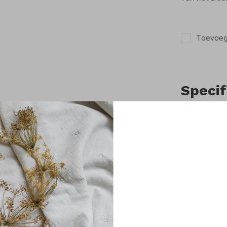
Toevoege
Specif
oral flowers van het Deense merk Wheat.
Kleur
ey waardoor het heerlijk draagt. Onder
Materiaal
 De jurk is mooi afgewerkt door het leuke
Keurmerk
ine houten knoopjes waardoor je de jurk
Wasvoorsch
rijgen.
Maatadvies