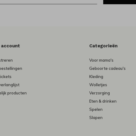
n account
Categorieën
streren
Voor mama's
bestellingen
Geboorte cadeau's
tickets
Kleding
verlanglijst
Wolletjes
lijk producten
Verzorging
Eten & drinken
Spelen
Slapen