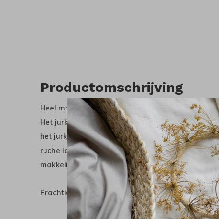
Productomschrijving
Heel mooi zomers jurkje Ingeborg met de print C
Het jurkje is gemaakt van biologische katoen jers
het jurkje zit een romper van hetzelfde materiaal.
ruche langs de hals. Aan de achterkant zitten kle
makkelijk over het hoofdje van jouw kleintje kunt k
Prachtig jurkje ook voor pasgeboren baby's.