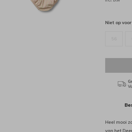
Incl. btw
Niet op voo
56
Gr
Va
Bes
Heel mooi zo
van het Dee