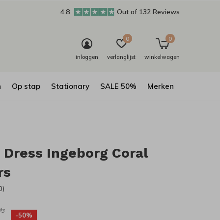
4.8
Out of 132 Reviews
0
0
inloggen
verlanglijst
winkelwagen
n
Op stap
Stationary
SALE 50%
Merken
Dress Ingeborg Coral
rs
0)
95
-50%