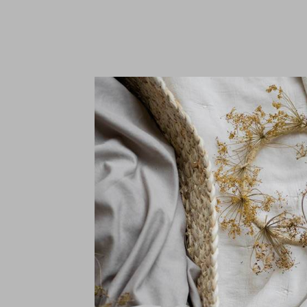
El
E
€
In