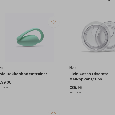
vie
Elvie
lvie Bekkenbodemtrainer
Elvie Catch Discrete
Melkopvangcups
199,00
cl. btw
€35,95
Incl. btw