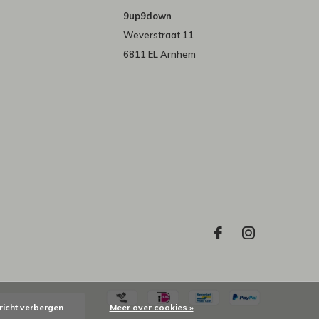
9up9down
Weverstraat 11
6811 EL Arnhem
richt verbergen
Meer over cookies »