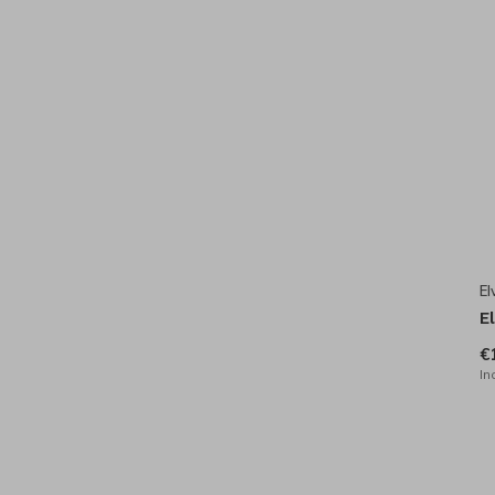
El
E
€
In