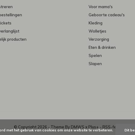
streren
Voor mama's
bestellingen
Geboorte cadeau's
tickets
Kleding
verlanglijst
Wolletjes
lijk producten
Verzorging
Eten & drinken
Spelen
Slapen
© Copyright
2026
- Theme By
DMWS
x
Plus+
-
RSS-feed
ord met het gebruik van cookies om onze website te verbeteren.
Dit be