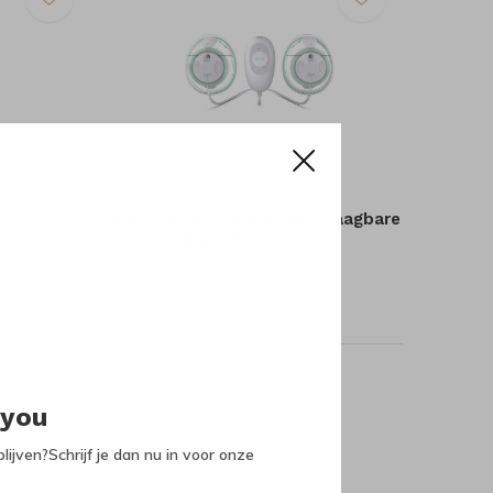
Elvie
Elvie Stride Elektrische Draagbare
Borstkolf Dubbel
€349,95
Incl. btw
oducts
 you
lijven?Schrijf je dan nu in voor onze