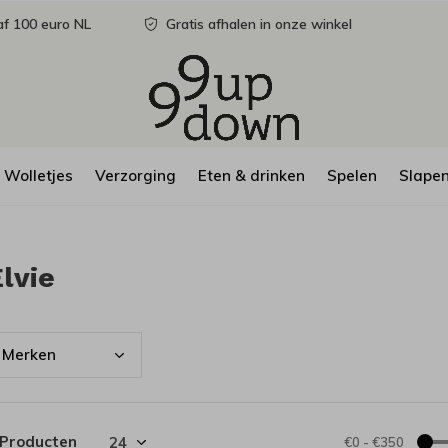
f 100 euro NL
Gratis afhalen in onze winkel
Wolletjes
Verzorging
Eten & drinken
Spelen
Slape
lvie
Merk
en
 Producten
€0
-
€350