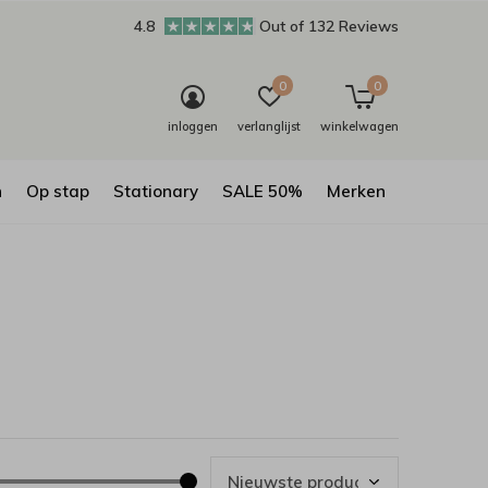
4.8
Out of 132 Reviews
0
0
inloggen
verlanglijst
winkelwagen
n
Op stap
Stationary
SALE 50%
Merken