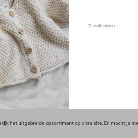
lvie heeft als missie het leven van vrouwen te verbeteren door
roblemen benaderen vanuit het standpunt van de vrouw en ze 
etenschappers en ontwerpers. Ze nemen de een reële behoefte
reëren van nieuwe producten, nieuwe oplossingen zorgen ze 
oeken de controverse niet vanwege de controverse op zich. M
et vrouwelijk lichaam te spreken om er zeker van te zijn dat 
ewapend met echt vrouwelijk inzicht en expertise van wereld
treven zij ernaar verandering te brengen in de manier waarop v
e Elvie kolf en de bekkenbodemtrainer zijn dan ook vanuit 
ndersteunen en te ontzorgen na de bevalling. Met de Elvie kolf 
een belemmering door snoeren, geruisloos en licht in gewicht
ekijk het uitgebreide assortiment op onze site. En mocht je m