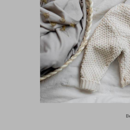
E
p
w
c
z
h
G
s
D
o
G
B