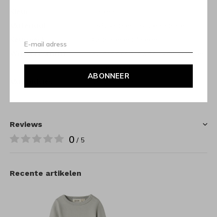
Kleur
Pigeon
Materiaal
95% katoen / 5% elastane
Keurmerk
Gots gecertificeerd
Wasvoorschrift
30 graden fijnwas / kan krimpen
in de droger
ABONNEER
Maatadvies
Valt normaal
Reviews
0
/ 5
Recente artikelen