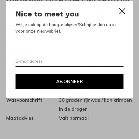
heeft een mooie lange fit die fijn over je buit gaat. Met
de knipjes aan de voorkant kun je het hemd makkelijk
Nice to meet you
openen wanneer je borstvoeding wilt geven. Hierdoor
Wil je ook op de hoogte blijven?Schrijf je dan nu in
kun je deze hemden ook nog fijn gebruiken na de
voor onze nieuwsbrief.
geboorte.
Specificaties
Kleur
Zwart / wit
Materiaal
50% biologische katoen / 45%
ABONNEER
katoen / 5% elastan
Keurmerk
Organic cotton
Wasvoorschrift
30 graden fijnwas / kan krimpen
in de droger
Maatadvies
Valt normaal