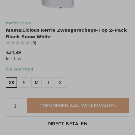
mama;licious
Mama;Licious Kerrie Zwangerschaps-Top 2-Pack
Black Snow White
(0)
€34,99
Incl. btw
Op voorraad
XS
S
M
L
XL
TOEVOEGEN AAN WINKELWAGEN
DIRECT BETALEN