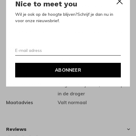
Nice to meet you
knoopjes. Leuk te combineren op het groene shortje van
Wil je ook op de hoogte blijven?Schrijf je dan nu in
dit mooie merk.
voor onze nieuwsbrief.
Van hetzelfde materiaal is er ook een hele mooie top.
Specificaties
Kleur
Bio Resin
Materiaal
100% biologische katoen
ABONNEER
Keurmerk
Gots gecertificeerd
Wasvoorschrift
30 graden fijnwas / kan krimpen
in de droger
Maatadvies
Valt normaal
Reviews